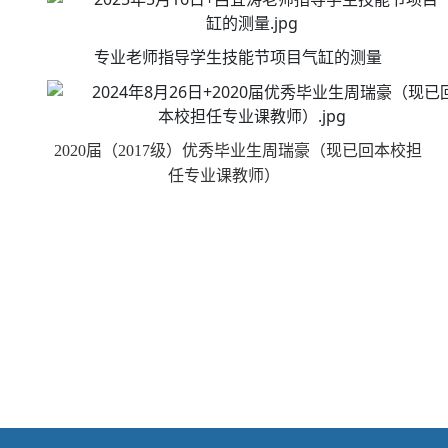
专业老师指导学生技能节项目气缸的测量
2020届（2017级）优秀毕业生周瑞豪（现已回本校担
任专业课教师）