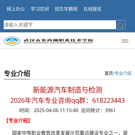
网上办公
学习空间
招生学籍网
在线报名
专业介绍
首页
/专业介绍
新能源汽车制造与检测
2026年汽车专业咨询qq群：618223443
时间：2025-04-06 11:15:40 访问统计：3961
【专业介绍】
国家中等职业教育改革发展示范重点建设专业之一，是