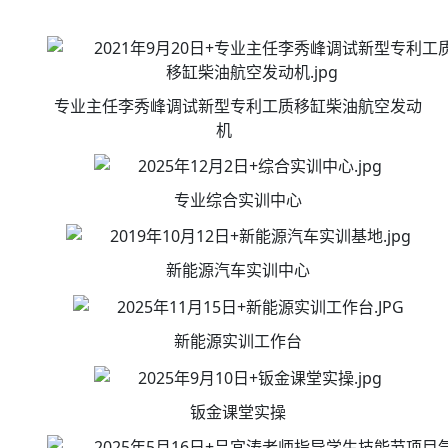
专业主任李秀峰调试新型专利工质移缸柴油航空发动
机
专业综合实训中心
新能源汽车实训中心
新能源实训工作台
钣金课堂实操